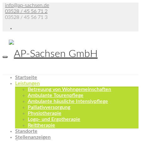
info@ap-sachsen.de
03528 / 45 56 71 2
03528 / 45 56 71 3
Startseite
Leistungen
Betreuung von Wohngemeinschaften
Ambulante Tourenpflege
Ambulante häusliche Intensivpflege
Palliativversorgung
Physiotherapie
Logo- und Ergotherapie
Reittherapie
Standorte
Stellenanzeigen