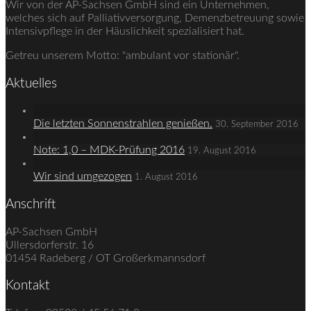
Wir von der AP-Sachsen GmbH sind ein Unternehmen,
welches sich auf Palliativ­versorgung, Demenz­betreuung sowie
Intensiv­pflege in der Häuslichkeit spezialisiert hat.
Getreu unserem Motto: "ambulant vor stationär".
Aktuelles
Die letzten Sonnenstrahlen genießen.
30. September 2016
Note: 1,0 – MDK-Prüfung 2016
19. August 2016
Wir sind umgezogen
1. August 2016
Anschrift
AP-Sachsen GmbH
Ullersdorferstr. 16
01454 Radeberg / OT Großerkmannsdorf
Kontakt