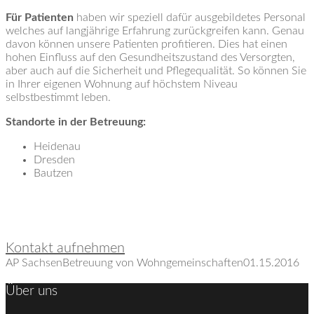
Für Patienten
haben wir speziell dafür ausgebildetes Personal
welches auf langjährige Erfahrung zurückgreifen kann. Genau
davon können unsere Patienten profitieren. Dies hat einen
hohen Einfluss auf den Gesundheitszustand des Versorgten,
aber auch auf die Sicherheit und Pflegequalität. So können Sie
in Ihrer eigenen Wohnung auf höchstem Niveau
selbstbestimmt leben.
Standorte in der Betreuung:
Heidenau
Dresden
Bautzen
Sie haben Fragen oder Interesse?
Kontakt aufnehmen
AP Sachsen
Betreuung von Wohngemeinschaften
01.15.2016
Über uns